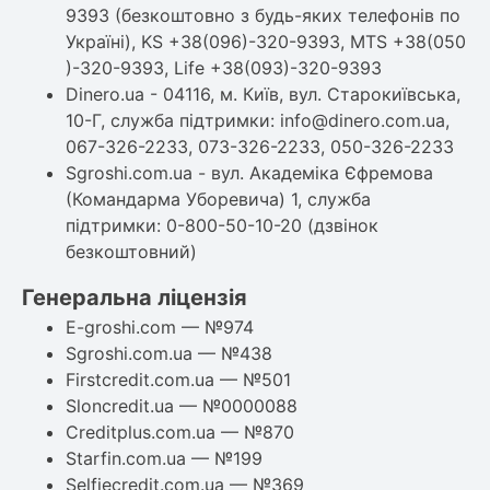
9393 (безкоштовно з будь-яких телефонів по
Україні), KS +38(096)-320-9393, MTS +38(050
)-320-9393, Life +38(093)-320-9393
Dinero.ua - 04116, м. Київ, вул. Старокиївська,
10-Г, служба підтримки: info@dinero.com.ua,
067-326-2233, 073-326-2233, 050-326-2233
Sgroshi.com.ua - вул. Академіка Єфремова
(Командарма Уборевича) 1, служба
підтримки: 0-800-50-10-20 (дзвінок
безкоштовний)
Генеральна ліцензія
E-groshi.com — №974
Sgroshi.com.ua — №438
Firstcredit.com.ua — №501
Sloncredit.ua — №0000088
Creditplus.com.ua — №870
Starfin.com.ua — №199
Selfiecredit.com.ua — №369