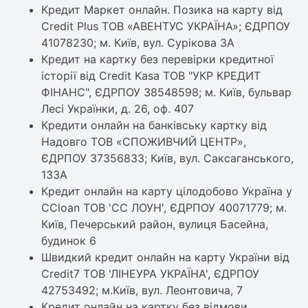
Кредит Маркет онлайн. Позика на карту від
Сredit Plus ТОВ «АВЕНТУС УКРАЇНА»; ЄДРПОУ
41078230; м. Київ, вул. Сурікова 3А
Кредит на картку без перевірки кредитної
історії від Credit Kasa ТОВ "УКР КРЕДИТ
ФІНАНС", ЄДРПОУ 38548598; м. Київ, бульвар
Лесі Українки, д. 26, оф. 407
Кредити онлайн на банківську картку від
Надовго ТОВ «СПОЖИВЧИЙ ЦЕНТР»,
ЄДРПОУ 37356833; Київ, вул. Саксаганського,
133А
Кредит онлайн на карту цілодобово Україна у
CCloan ТОВ 'СС ЛОУН', ЄДРПОУ 40071779; м.
Київ, Печерський район, вулиця Басейна,
будинок 6
Швидкий кредит онлайн на карту України від
Credit7 ТОВ 'ЛІНЕУРА УКРАЇНА', ЄДРПОУ
42753492; м.Київ, вул. Леонтовича, 7
Кредит онлайн на картку без відмови.